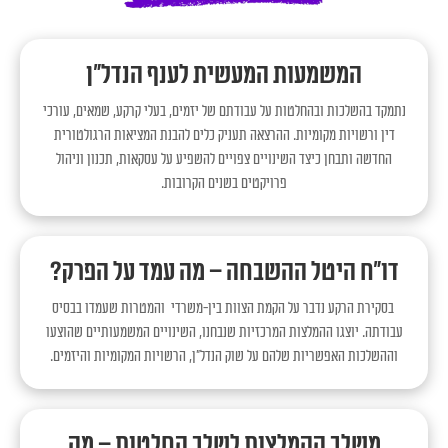
המשמעות המעשית לענף הנדל"ן
נתמקד בהשלכות ובהחלטות על עבודתם של יזמים, בעלי קרקע, שמאים, עורכי
דין ורשויות מקומיות. ההרצאה תעניק כלים להבנת המציאות הרגולטורית
החדשה ותבחן כיצד השינויים צפויים להשפיע על עסקאות, תכנון וניהול
פרויקטים בשנים הקרובות.
דו״ח היטל ההשבחה – מה עמד על הפרק?
בסקירת הרקע נדבר על הקמת הצוות בין-משרדי והמטרות שעמדו בבסיס
עבודתה. יוצגו ההמלצות המרכזיות שנבחנו, השינויים המשמעותיים שהוצעו
וההשלכות האפשריות שלהם על שוק הנדל"ן, הרשויות המקומיות והיזמים.
משלב ההמלצות לשלב החלטות – מה