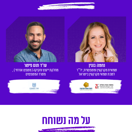
נחמה בוגין
עו"ד תום פישר
שמאית מקרקעין ומשפטנית, יו""ר
מחלקת ייעוץ וחקיקה ( משפט אזרחי ) ,
לשכת שמאי מקרקעין בישראל
משרד המשפטים
על מה נשוחח